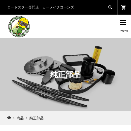

ロードスター専門店 カーメイクコーンズ

純正部品
商品
純正部品