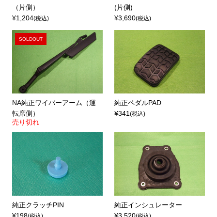
（片側）
(片側)
¥1,204
¥3,690
(税込)
(税込)
SOLDOUT
NA純正ワイパーアーム（運
純正ペダルPAD
転席側）
¥341
(税込)
売り切れ
純正クラッチPIN
純正インシュレーター
¥198
¥3,520
(税込)
(税込)