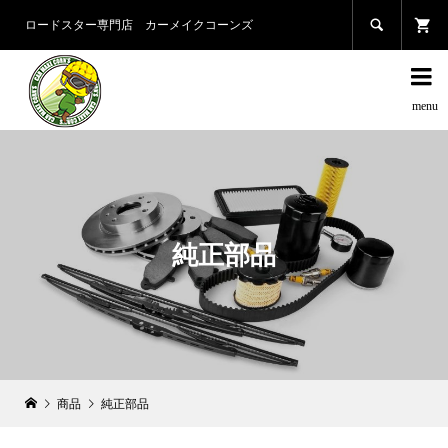

ロードスター専門店 カーメイクコーンズ

純正部品
商品
純正部品