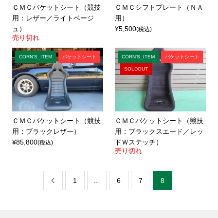
ＣＭＣバケットシート（競技
ＣＭＣシフトプレート（ＮＡ
用：レザー／ライトベージ
用）
ュ）
¥5,500
(税込)
売り切れ
CORN'S_ITEM
バケットシート
CORN'S_ITEM
バケットシート
SOLDOUT
ＣＭＣバケットシート（競技
ＣＭＣバケットシート（競技
用：ブラックレザー）
用：ブラックスエード／レッ
¥85,800
ドＷステッチ）
(税込)
売り切れ
1
…
6
7
8
