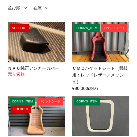
並び順
在庫
SOLDOUT
CORN'S_ITEM
バケットシート
ＮＡ６純正アンカーカバー
ＣＭＣバケットシート（競技
売り切れ
用：レッドレザー／メッシ
ュ）
¥80,300
(税込)
CORN'S_ITEM
バケットシート
CORN'S_ITEM
SOLDOUT