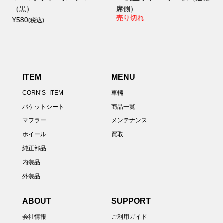
（黒）
席側）
売り切れ
¥580
(税込)
ITEM
MENU
CORN’S_ITEM
車輛
バケットシート
商品一覧
マフラー
メンテナンス
ホイール
買取
純正部品
内装品
外装品
ABOUT
SUPPORT
会社情報
ご利用ガイド