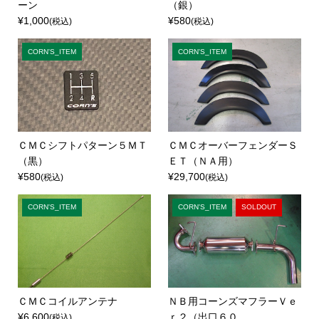
ーン
（銀）
¥1,000
¥580
(税込)
(税込)
CORN'S_ITEM
CORN'S_ITEM
ＣＭＣシフトパターン５ＭＴ
ＣＭＣオーバーフェンダーＳ
（黒）
ＥＴ（ＮＡ用）
¥580
¥29,700
(税込)
(税込)
CORN'S_ITEM
CORN'S_ITEM
SOLDOUT
ＣＭＣコイルアンテナ
ＮＢ用コーンズマフラーＶｅ
¥6,600
ｒ２（出口６０
(税込)