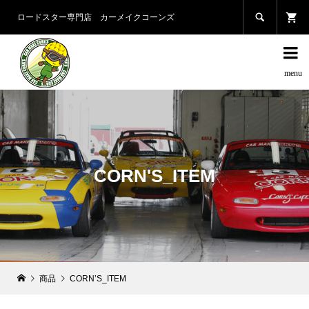

ロードスター専門店 カーメイクコーンズ

CORN'S_ITEM
商品
CORN’S_ITEM