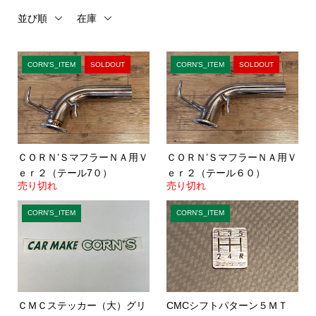
並び順
在庫
CORN'S_ITEM
SOLDOUT
CORN'S_ITEM
SOLDOUT
ＣＯＲＮ’ＳマフラーＮＡ用Ｖ
ＣＯＲＮ’ＳマフラーＮＡ用Ｖ
ｅｒ２（テール7０）
ｅｒ２（テール６０）
売り切れ
売り切れ
CORN'S_ITEM
CORN'S_ITEM
ＣＭＣステッカー（大）グリ
CMCシフトパターン５ＭＴ