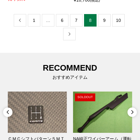
(税込)
1
…
6
7
8
9
10


RECOMMEND
おすすめアイテム
SOLDOUT


ＣＭＣシフトパターン５ＭＴ
NA純正ワイパーアーム（運転