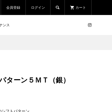

会員登録
ログイン
カート
ナンス
トパターン５ＭＴ（銀）
のシフトパターン。