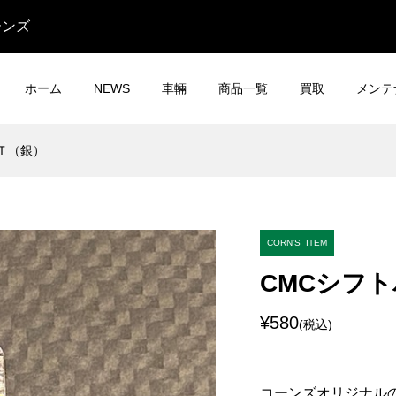
ーンズ
ホーム
NEWS
車輛
商品一覧
買取
メンテ
Ｔ（銀）
CORN'S_ITEM
CMCシフ
¥580
(税込)
コーンズオリジナル