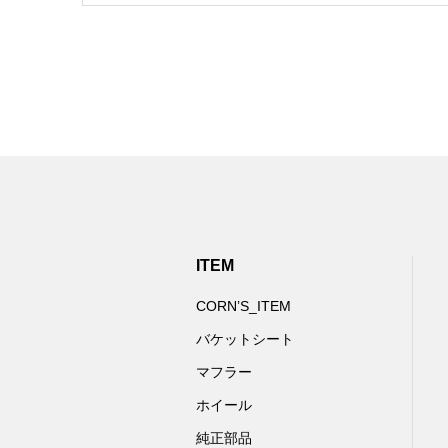
ITEM
CORN’S_ITEM
バケットシート
マフラー
ホイール
純正部品