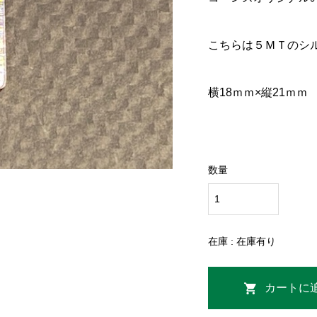
こちらは５ＭＴのシ
横18ｍｍ×縦21ｍｍ
数量
在庫 : 在庫有り